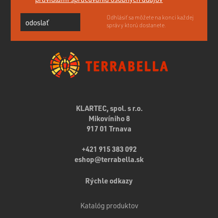
Odhlásiť sa môžete na konci každej
odoslať
správy ktorú dostanete.
KLARTEC, spol. s r.o.
Mikovíniho 8
917 01 Trnava
+421 915 383 092
eshop@terrabella.sk
Rýchle odkazy
Katalóg produktov