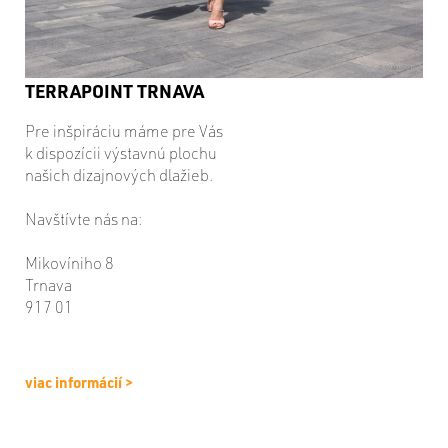
TERRAPOINT TRNAVA
Pre inšpiráciu máme pre Vás
k dispozícii výstavnú plochu
našich dizajnových dlažieb.
Navštívte nás na:
Mikovíniho 8
Trnava
917 01
viac informácií >