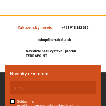
Zákaznícky servis
+421 915 383 092
eshop@terrabella.sk
Navštívte našu výstavnú plochu
TERRAPOINT
Novinky e-mailom
Súhlasím s
pravidlami spracúvania osobných údajov